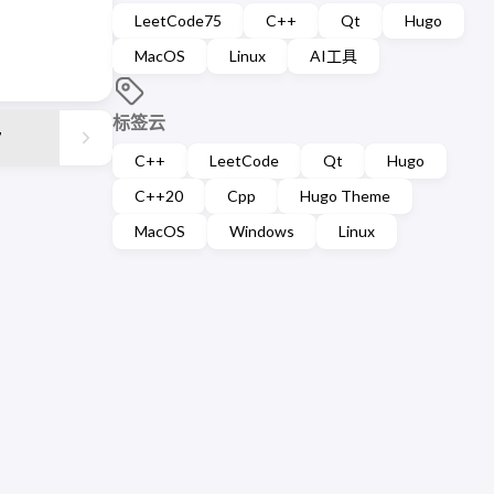
LeetCode75
C++
Qt
Hugo
MacOS
Linux
AI工具
标签云
7
C++
LeetCode
Qt
Hugo
C++20
Cpp
Hugo Theme
MacOS
Windows
Linux