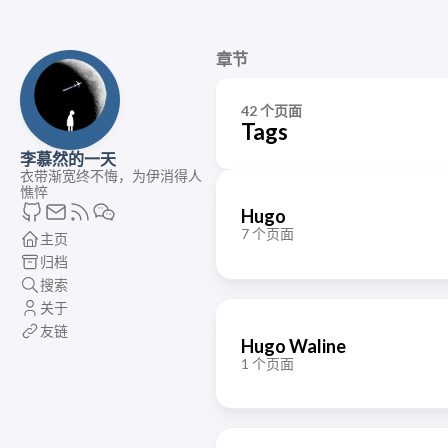
章节
42 个页面
Tags
李慕然的一天
衣带渐宽终不悔，为伊消得人
憔悴
Hugo
7 个页面
主页
归档
搜索
关于
友链
Hugo Waline
1 个页面