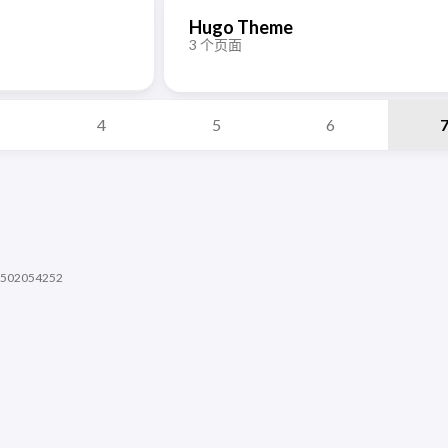
Hugo Theme
3 个页面
4
5
6
02054252