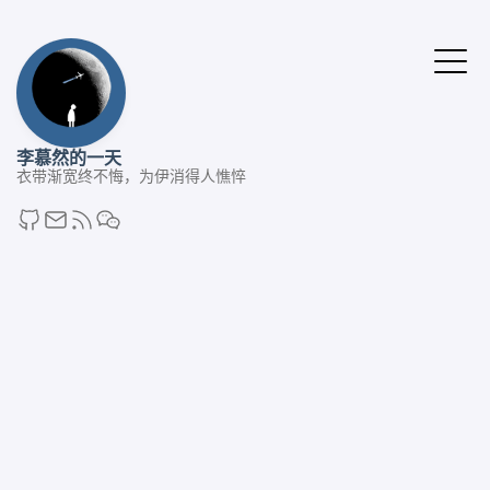
李慕然的一天
衣带渐宽终不悔，为伊消得人憔悴