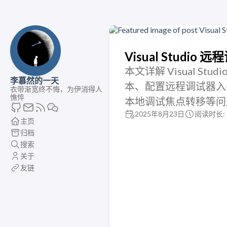
Visual Studio 
本文详解 Visual 
李慕然的一天
本、配置远程调试器入
衣带渐宽终不悔，为伊消得人
憔悴
本地调试焦点转移等问
2025年8月23日
阅读时长: 
主页
归档
搜索
关于
友链