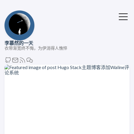
李慕然的一天
衣带渐宽终不悔，为伊消得人憔悴