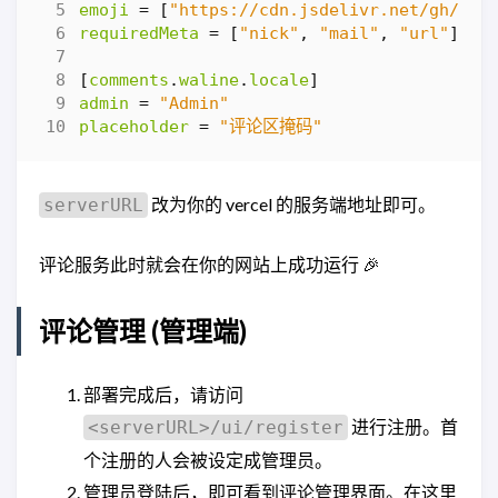
emoji
=
[
"https://cdn.jsdelivr.net/gh/wal
requiredMeta
=
[
"nick"
,
"mail"
,
"url"
]
[
comments
.
waline
.
locale
]
admin
=
"Admin"
placeholder
=
"评论区掩码"
改为你的 vercel 的服务端地址即可。
serverURL
评论服务此时就会在你的网站上成功运行 🎉
评论管理 (管理端)
部署完成后，请访问
进行注册。首
<serverURL>/ui/register
个注册的人会被设定成管理员。
管理员登陆后，即可看到评论管理界面。在这里