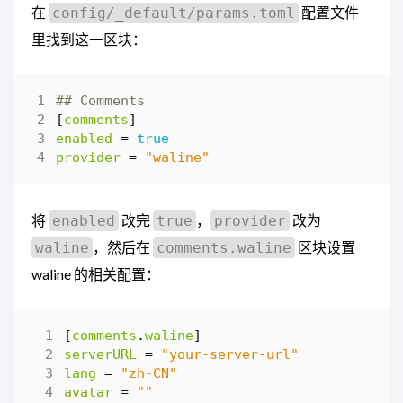
在
配置文件
config/_default/params.toml
里找到这一区块：
## Comments
[
comments
]
enabled
=
true
provider
=
"waline"
将
改完
，
改为
enabled
true
provider
，然后在
区块设置
waline
comments.waline
waline 的相关配置：
[
comments
.
waline
]
serverURL
=
"your-server-url"
lang
=
"zh-CN"
avatar
=
""