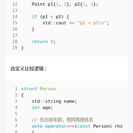
Point
p1
{
1
,
2
},
p2
{
1
,
3
};
if
(
p1
<
p2
)
{
std
::
cout
<<
"p1 < p2
\n
"
;
}
return
0
;
}
自定义比较逻辑 ：
struct
Person
{
std
::
string
name
;
int
age
;
auto
operator
<=>
(
const
Person
&
rhs
)
c
{