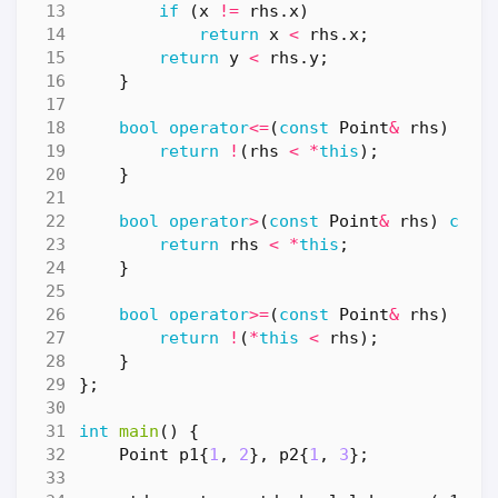
if
(
x
!=
rhs
.
x
)
return
x
<
rhs
.
x
;
return
y
<
rhs
.
y
;
}
bool
operator
<=
(
const
Point
&
rhs
)
con
return
!
(
rhs
<
*
this
);
}
bool
operator
>
(
const
Point
&
rhs
)
cons
return
rhs
<
*
this
;
}
bool
operator
>=
(
const
Point
&
rhs
)
con
return
!
(
*
this
<
rhs
);
}
};
int
main
()
{
Point
p1
{
1
,
2
},
p2
{
1
,
3
};