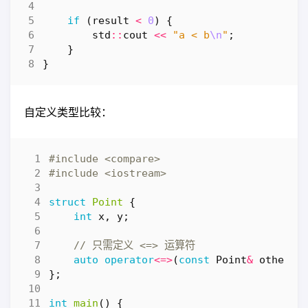
if
(
result
<
0
)
{
std
::
cout
<<
"a < b
\n
"
;
}
}
自定义类型比较：
#include
<compare>
#include
<iostream>
struct
Point
{
int
x
,
y
;
auto
operator
<=>
(
const
Point
&
other
)
};
int
main
()
{