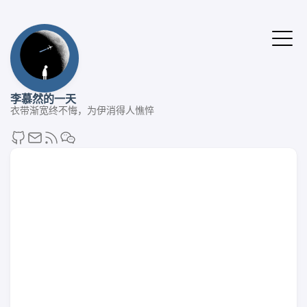
李慕然的一天
衣带渐宽终不悔，为伊消得人憔悴