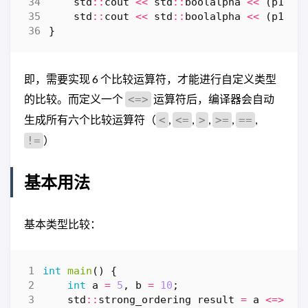
std
::
cout
<<
std
::
boolalpha
<<
(
p1
<
std
::
cout
<<
std
::
boolalpha
<<
(
p1
==
}
即，需要实现 6 个比较运算符，才能进行自定义类型
的比较。而定义一个
运算符后，编译器会自动
<=>
生成所有六个比较运算符（
,
,
,
,
,
<
<=
>
>=
==
）
!=
基本用法
基本类型比较：
int
main
()
{
int
a
=
5
,
b
=
10
;
std
::
strong_ordering
result
=
a
<=>
b
;