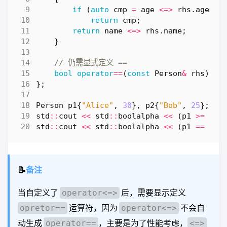
if
(
auto
cmp
=
age
<=>
rhs
.
age
;
c
return
cmp
;
return
name
<=>
rhs
.
name
;
}
bool
operator
==
(
const
Person
&
rhs
)
co
};
Person
p1
{
"Alice"
,
30
},
p2
{
"Bob"
,
25
};
std
::
cout
<<
std
::
boolalpha
<<
(
p1
>=
p2
)
std
::
cout
<<
std
::
boolalpha
<<
(
p1
==
p2
)
📝
备注
当自定义了
后，需要显示定义
operator<=>
运算符，因为
不会自
opretor==
operator<=>
动生成
，主要是为了性能考虑，
operator==
<=>