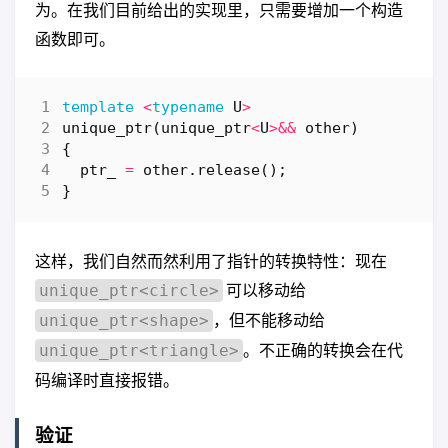
为。在我们目前给出的实现里，只需要增加一个构造
函数即可。
template
<
typename
U
>
unique_ptr
(
unique_ptr
<
U
>&&
other
)
{
ptr_
=
other
.
release
();
}
这样，我们自然而然利用了指针的转换特性：现在
可以移动给
unique_ptr<circle>
，但不能移动给
unique_ptr<shape>
。不正确的转换会在代
unique_ptr<triangle>
码编译时直接报错。
验证