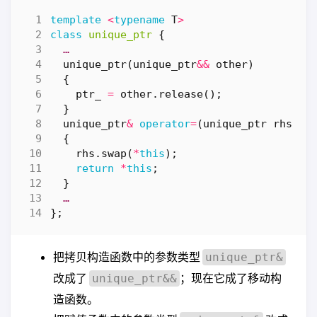
template
<
typename
T
>
class
unique_ptr
{
…
unique_ptr
(
unique_ptr
&&
other
)
{
ptr_
=
other
.
release
();
}
unique_ptr
&
operator
=
(
unique_ptr
rhs
)
{
rhs
.
swap
(
*
this
);
return
*
this
;
}
…
};
把拷贝构造函数中的参数类型
unique_ptr&
改成了
；现在它成了移动构
unique_ptr&&
造函数。