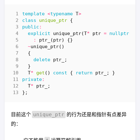
template
<
typename
T
>
class
unique_ptr
{
public
:
explicit
unique_ptr
(
T
*
ptr
=
nullptr
)
:
ptr_
(
ptr
)
{}
~
unique_ptr
()
{
delete
ptr_
;
}
T
*
get
()
const
{
return
ptr_
;
}
private
:
T
*
ptr_
;
};
目前这个
的行为还是和指针有点差异
unique_ptr
的：