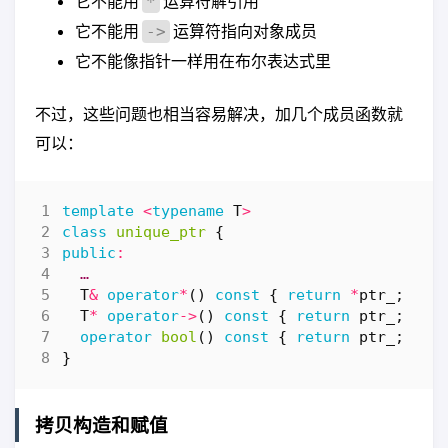
它不能用
运算符解引用
*
它不能用
运算符指向对象成员
->
它不能像指针一样用在布尔表达式里
不过，这些问题也相当容易解决，加几个成员函数就
可以：
template
<
typename
T
>
class
unique_ptr
{
public
:
…
T
&
operator
*
()
const
{
return
*
ptr_
;
}
T
*
operator
->
()
const
{
return
ptr_
;
}
operator
bool
()
const
{
return
ptr_
;
}
}
拷贝构造和赋值