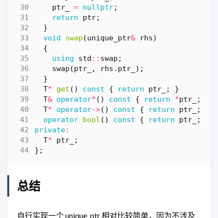
ptr_
=
nullptr
;
return
ptr
;
}
void
swap
(
unique_ptr
&
rhs
)
{
using
std
::
swap
;
swap
(
ptr_
,
rhs
.
ptr_
);
}
T
*
get
()
const
{
return
ptr_
;
}
T
&
operator
*
()
const
{
return
*
ptr_
;
}
T
*
operator
->
()
const
{
return
ptr_
;
}
operator
bool
()
const
{
return
ptr_
;
}
private
:
T
*
ptr_
;
};
总结
自行实现一个 unique_ptr 相对比较简单，因为不涉及