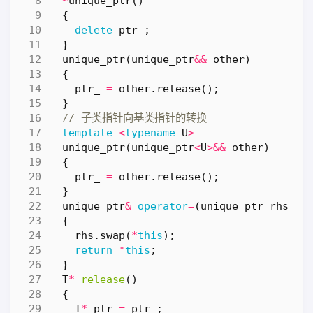
~
unique_ptr
()
{
delete
ptr_
;
}
unique_ptr
(
unique_ptr
&&
other
)
{
ptr_
=
other
.
release
();
}
template
<
typename
U
>
unique_ptr
(
unique_ptr
<
U
>&&
other
)
{
ptr_
=
other
.
release
();
}
unique_ptr
&
operator
=
(
unique_ptr
rhs
)
{
rhs
.
swap
(
*
this
);
return
*
this
;
}
T
*
release
()
{
T
*
ptr
=
ptr_
;