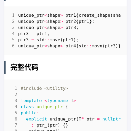
unique_ptr
<
shape
>
ptr1
{
create_shape
(
shape_
unique_ptr
<
shape
>
ptr2
{
ptr1
};
unique_ptr
<
shape
>
ptr3
;
ptr3
=
ptr1
;
ptr3
=
std
::
move
(
ptr1
);
unique_ptr
<
shape
>
ptr4
{
std
::
move
(
ptr3
)};
完整代码
#include
<utility>
template
<
typename
T
>
class
unique_ptr
{
public
:
explicit
unique_ptr
(
T
*
ptr
=
nullptr
)
:
ptr_
(
ptr
)
{}