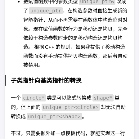
把赋值函数中的参数类型
改成
unique_ptr&
了
，在构造参数时直接生成新的
unique_ptr
智能指针，从而不再需要在函数体中构造临时对
象。现在赋值函数的行为是移动还是拷贝，完全
依赖于构造参数时走的是移动构造还是拷贝构
造。 根据 C++ 的规则，如果我提供了移动构造
函数而没有手动提供拷贝构造函数，那后者自动
被禁用。
子类指针向基类指针的转换
一个
类是可以隐式转换成
类
circle*
shape*
的，但上面的
却无法自动
unique_ptr<circle>
转换成
。
unique_ptr<shape>
不过，只需要额外加一点模板代码，就能实现这一行