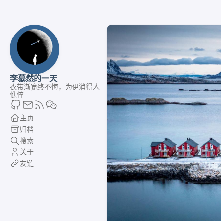
李慕然的一天
衣带渐宽终不悔，为伊消得人
憔悴
主页
归档
搜索
关于
友链