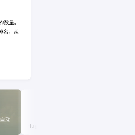
的数量。
排名，从
s 自动
Hugo 创建
Hugo Stack 主题美化
archetypes