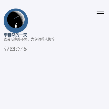
李慕然的一天
衣带渐宽终不悔，为伊消得人憔悴